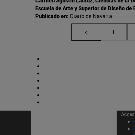
Carmen Agustín Lacruz, Ciencias de la 
Escuela de Arte y Superior de Diseño d
Publicado en:
Diario de Navarra
Página
1
Acces