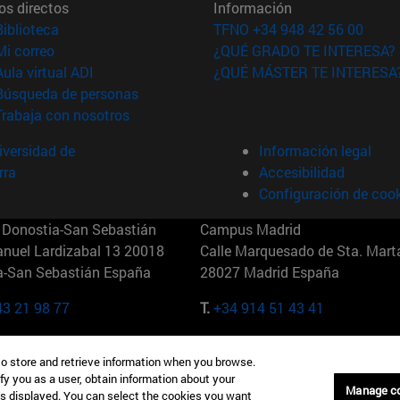
os directos
Información
(abre en nueva ventana)
Biblioteca
TFNO +34 948 42 56 00
(abre en nueva ventana)
Mi correo
¿QUÉ GRADO TE INTERESA?
(abre en nueva ventana)
Aula virtual ADI
¿QUÉ MÁSTER TE INTERESA
(abre en nueva ventana)
Búsqueda de personas
(abre en nueva ventana)
Trabaja con nosotros
versidad de
Información legal
rra
Accesibilidad
Configuración de coo
Donostia-San Sebastián
Campus Madrid
anuel Lardizabal 13 20018
Calle Marquesado de Sta. Marta
a-San Sebastián España
28027 Madrid España
43 21 98 77
T.
+34 914 51 43 41
Nueva York (IESE)
Campus Munich (IESE)
to store and retrieve information when you browse.
7th St 10019-2201 Nueva York
Maria-Theresia-Straße 15 8167
fy you as a user, obtain information about your
Múnich Alemania
Manage c
is displayed. You can select the cookies you want