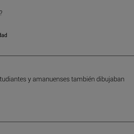
?
edad
estudiantes y amanuenses también dibujaban