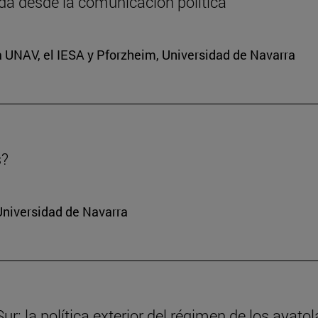
da desde la comunicación política
a UNAV, el IESA y Pforzheim, Universidad de Navarra
s?
Universidad de Navarra
r: la política exterior del régimen de los ayatol