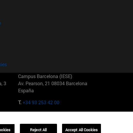
?
kies
Campus Barcelona (IESE)
, 3
Av. Pearson, 21 08034 Barcelona
España
T.
+34 93 253 42 00
Campus Sao Paulo (IESE)
5
Rua Martiniano de Carvalho, 573
01321001 Bela Vista Brasil
ookies
Reject All
Accept All Cookies