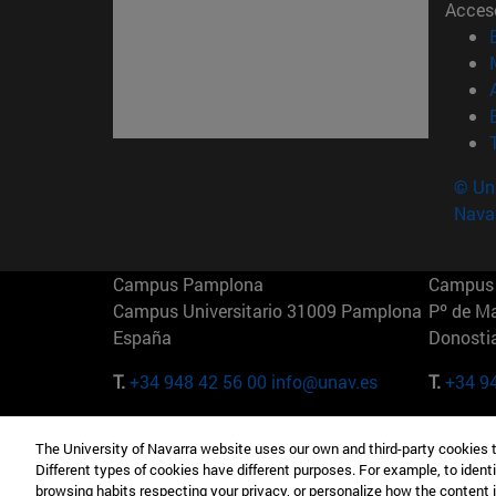
Acces
© Uni
Nava
Campus Pamplona
Campus 
Campus Universitario 31009 Pamplona
Pº de M
España
Donosti
T.
+34 948 42 56 00
info@unav.es
T.
+34 9
Campus Madrid (IESE)
Campus 
The University of Navarra website uses our own and third-party cookies 
Camino del Cerro Águila 3 28023
165 W 5
Different types of cookies have different purposes. For example, to identi
Madrid España
EE.UU
browsing habits respecting your privacy, or personalize how the content 