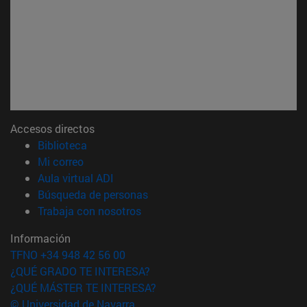
Accesos directos
(abre en nueva ventana)
Biblioteca
(abre en nueva ventana)
Mi correo
(abre en nueva ventana)
Aula virtual ADI
(abre en nueva ventana)
Búsqueda de personas
(abre en nueva ventana)
Trabaja con nosotros
Información
TFNO +34 948 42 56 00
¿QUÉ GRADO TE INTERESA?
¿QUÉ MÁSTER TE INTERESA?
© Universidad de Navarra