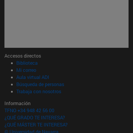
Accesos directos
(abre en nueva ventana)
Biblioteca
(abre en nueva ventana)
Mi correo
(abre en nueva ventana)
Aula virtual ADI
(abre en nueva ventana)
Búsqueda de personas
(abre en nueva ventana)
Trabaja con nosotros
Información
TFNO +34 948 42 56 00
¿QUÉ GRADO TE INTERESA?
¿QUÉ MÁSTER TE INTERESA?
© Universidad de Navarra