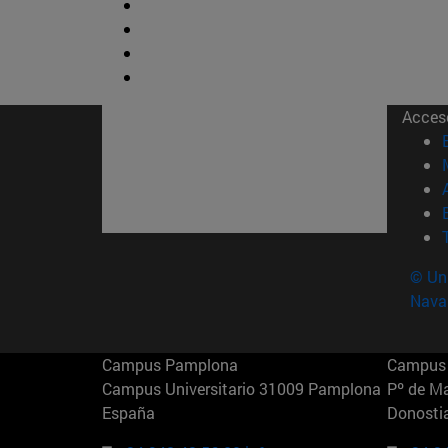
Acces
© Uni
Nava
Campus Pamplona
Campus 
Campus Universitario 31009 Pamplona
Pº de M
España
Donosti