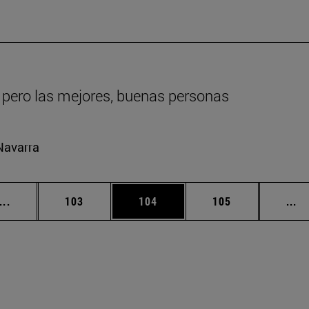
 pero las mejores, buenas personas
Navarra
Páginas intermedias Use TAB para desplazarse.
Página
Página
Página
Pá
...
103
104
105
...