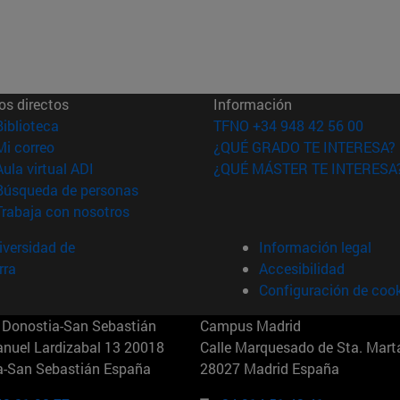
os directos
Información
(abre en nueva ventana)
Biblioteca
TFNO +34 948 42 56 00
(abre en nueva ventana)
Mi correo
¿QUÉ GRADO TE INTERESA?
(abre en nueva ventana)
Aula virtual ADI
¿QUÉ MÁSTER TE INTERESA
(abre en nueva ventana)
Búsqueda de personas
(abre en nueva ventana)
Trabaja con nosotros
versidad de
Información legal
rra
Accesibilidad
Configuración de coo
Donostia-San Sebastián
Campus Madrid
anuel Lardizabal 13 20018
Calle Marquesado de Sta. Marta
a-San Sebastián España
28027 Madrid España