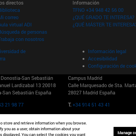
os directos
Información
(abre en nueva ventana)
Biblioteca
TFNO +34 948 42 56 00
(abre en nueva ventana)
Mi correo
¿QUÉ GRADO TE INTERESA?
(abre en nueva ventana)
Aula virtual ADI
¿QUÉ MÁSTER TE INTERESA
(abre en nueva ventana)
Búsqueda de personas
(abre en nueva ventana)
Trabaja con nosotros
versidad de
Información legal
rra
Accesibilidad
Configuración de coo
Donostia-San Sebastián
Campus Madrid
anuel Lardizabal 13 20018
Calle Marquesado de Sta. Marta
a-San Sebastián España
28027 Madrid España
43 21 98 77
T.
+34 914 51 43 41
Nueva York (IESE)
Campus Munich (IESE)
to store and retrieve information when you browse.
7th St 10019-2201 Nueva York
Maria-Theresia-Straße 15 8167
fy you as a user, obtain information about your
Múnich Alemania
Manage c
is displayed. You can select the cookies you want