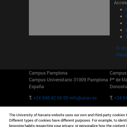
Acces
© Uni
Nava
Campus Pamplona
Campus 
Campus Universitario 31009 Pamplona
Pº de M
España
Donosti
T.
+34 948 42 56 00
info@unav.es
T.
+34 9
Campus Madrid (IESE)
Campus 
The University of Navarra website uses our own and third-party cookies 
Camino del Cerro Águila 3 28023
165 W 5
Different types of cookies have different purposes. For example, to identi
Madrid España
EE.UU
browsing habits respecting your privacy, or personalize how the content 