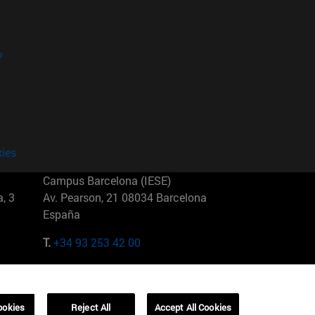
?
kies
Campus Barcelona (IESE)
, 3
Av. Pearson, 21 08034 Barcelona
España
T.
+34 93 253 42 00
Campus Sao Paulo (IESE)
5
Rua Martiniano de Carvalho, 573
01321001 Bela Vista Brasil
ookies
Reject All
Accept All Cookies