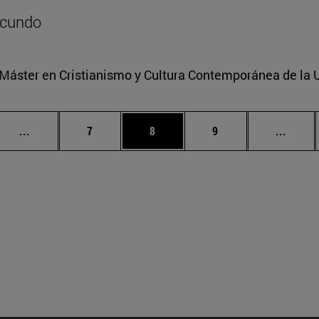
ecundo
l Máster en Cristianismo y Cultura Contemporánea de la 
Páginas intermedias Use TAB para desplazarse.
Página
Página
Página
Págin
...
7
8
9
...