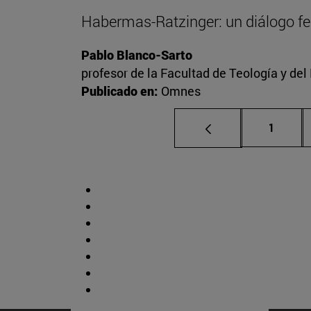
Habermas-Ratzinger: un diálogo f
Pablo Blanco-Sarto
profesor de la Facultad de Teología y de
Publicado en:
Omnes
Página
1