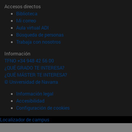
Accesos directos
(abre en nueva ventana)
Biblioteca
(abre en nueva ventana)
Mi correo
(abre en nueva ventana)
Aula virtual ADI
(abre en nueva ventana)
Búsqueda de personas
(abre en nueva ventana)
Trabaja con nosotros
Información
TFNO +34 948 42 56 00
¿QUÉ GRADO TE INTERESA?
¿QUÉ MÁSTER TE INTERESA?
© Universidad de Navarra
Información legal
Accesibilidad
Configuración de cookies
Localizador de campus