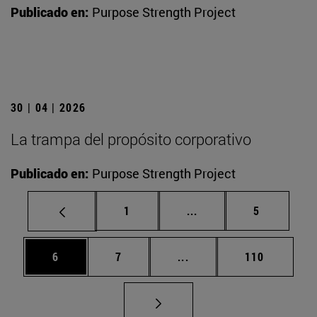
Publicado en:
Purpose Strength Project
30 | 04 | 2026
La trampa del propósito corporativo
Publicado en:
Purpose Strength Project
Página
Páginas intermedias U
Página
1
...
5
Página
Página
Páginas intermedias Use
Página
6
7
...
110