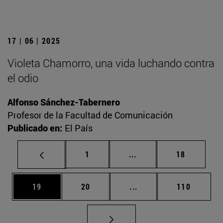
17 | 06 | 2025
Violeta Chamorro, una vida luchando contra
el odio
Alfonso Sánchez-Tabernero
Profesor de la Facultad de Comunicación
Publicado en:
El País
Página
Páginas intermedias Us
Página
1
...
18
Página
Página
Páginas intermedias U
Página
19
20
...
110