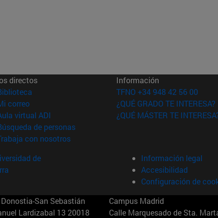
os directos
Información
(abre en nueva ventana)
Biblioteca
TFNO +34 948 42 56 00
(abre en nueva ventana)
Mi correo
¿QUÉ GRADO TE INTERESA?
(abre en nueva ventana)
Aula virtual ADI
¿QUÉ MÁSTER TE INTERESA
(abre en nueva ventana)
Búsqueda de personas
(abre en nueva ventana)
Trabaja con nosotros
versidad de
Información legal
rra
Accesibilidad
Configuración de coo
Donostia-San Sebastián
Campus Madrid
anuel Lardizabal 13 20018
Calle Marquesado de Sta. Marta