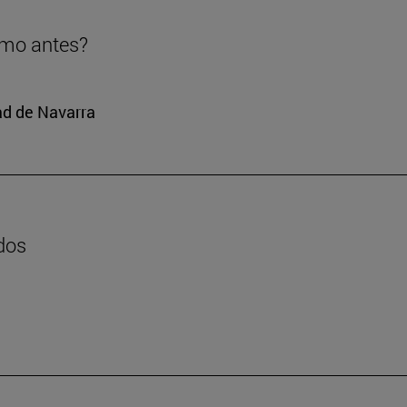
omo antes?
ad de Navarra
dos