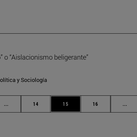
” o “Aislacionismo beligerante”
lítica y Sociología
Páginas intermedias Use TAB para desplazarse.
Página
Página
Página
Pági
...
14
15
16
...