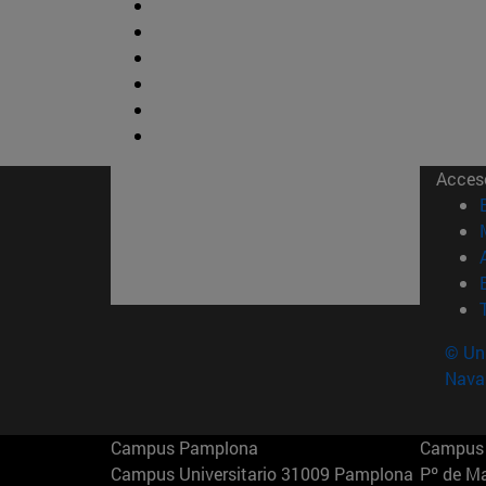
Acces
© Uni
Nava
Campus Pamplona
Campus 
Campus Universitario 31009 Pamplona
Pº de M