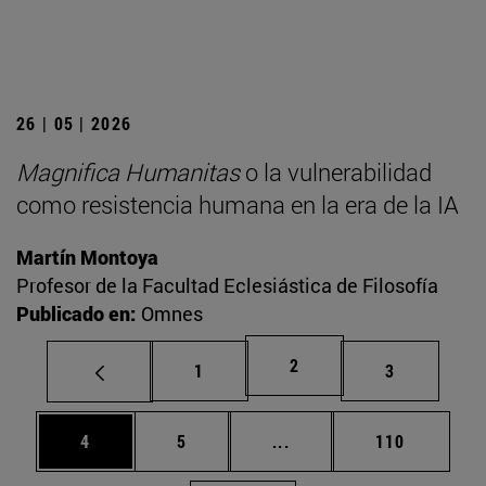
26 | 05 | 2026
Magnifica Humanitas
o la vulnerabilidad
como resistencia humana en la era de la IA
Martín Montoya
Profesor de la Facultad Eclesiástica de Filosofía
Publicado en:
Omnes
Página
2
Página
Página
1
3
Página
Página
Páginas intermedias Use
Página
4
5
...
110