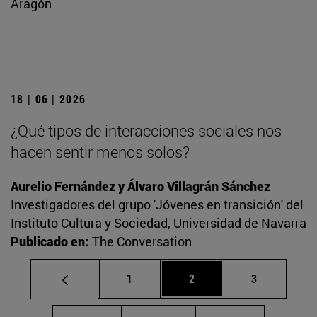
Aragón
18 | 06 | 2026
¿Qué tipos de interacciones sociales nos
hacen sentir menos solos?
Aurelio Fernández y Álvaro Villagrán Sánchez
Investigadores del grupo 'Jóvenes en transición' del
Instituto Cultura y Sociedad, Universidad de Navarra
Publicado en:
The Conversation
Página
Página
Página
1
2
3