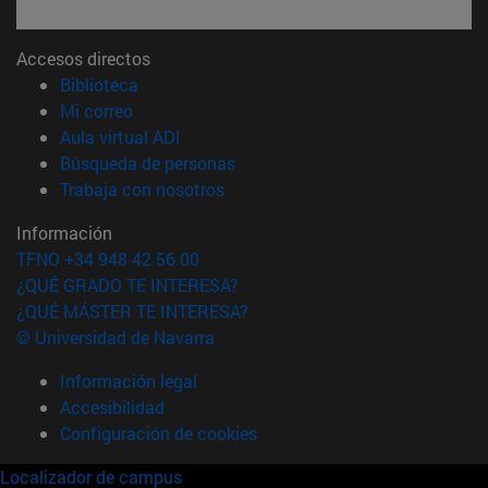
Accesos directos
(abre en nueva ventana)
Biblioteca
(abre en nueva ventana)
Mi correo
(abre en nueva ventana)
Aula virtual ADI
(abre en nueva ventana)
Búsqueda de personas
(abre en nueva ventana)
Trabaja con nosotros
Información
TFNO +34 948 42 56 00
¿QUÉ GRADO TE INTERESA?
¿QUÉ MÁSTER TE INTERESA?
© Universidad de Navarra
Información legal
Accesibilidad
Configuración de cookies
Localizador de campus