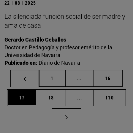
22 | 08 | 2025
La silenciada función social de ser madre y
ama de casa
Gerardo Castillo Ceballos
Doctor en Pedagogía y profesor emérito de la
Universidad de Navarra
Publicado en:
Diario de Navarra
Página
Páginas intermedias Us
Página
1
...
16
Página
Página
Páginas intermedias U
Página
17
18
...
110