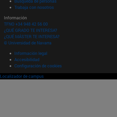
(abre en nueva ventana)
Búsqueda de personas
(abre en nueva ventana)
Trabaja con nosotros
Información
TFNO +34 948 42 56 00
¿QUÉ GRADO TE INTERESA?
¿QUÉ MÁSTER TE INTERESA?
© Universidad de Navarra
Información legal
Accesibilidad
Configuración de cookies
Localizador de campus