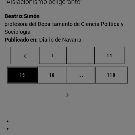
“Aislacionismo beligerante”
Beatriz Simón
profesora del Departamento de Ciencia Política y
Sociología
Publicado en:
Diario de Navarra
Página
Páginas intermedias Us
Página
1
...
14
Página
Página
Páginas intermedias U
Página
15
16
...
110