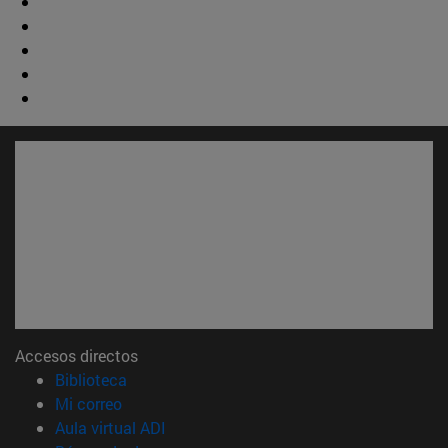
Accesos directos
(abre en nueva ventana)
Biblioteca
(abre en nueva ventana)
Mi correo
(abre en nueva ventana)
Aula virtual ADI