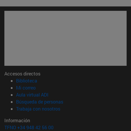
Accesos directos
(abre en nueva ventana)
Biblioteca
(abre en nueva ventana)
Mi correo
(abre en nueva ventana)
Aula virtual ADI
(abre en nueva ventana)
Búsqueda de personas
(abre en nueva ventana)
Trabaja con nosotros
Información
TFNO +34 948 42 56 00