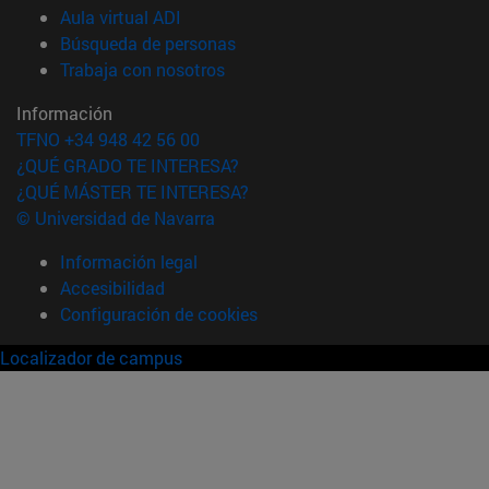
(abre en nueva ventana)
Aula virtual ADI
(abre en nueva ventana)
Búsqueda de personas
(abre en nueva ventana)
Trabaja con nosotros
Información
TFNO +34 948 42 56 00
¿QUÉ GRADO TE INTERESA?
¿QUÉ MÁSTER TE INTERESA?
© Universidad de Navarra
Información legal
Accesibilidad
Configuración de cookies
Localizador de campus