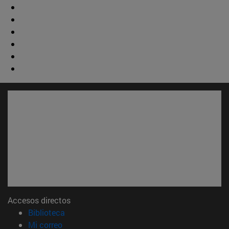
Accesos directos
(abre en nueva ventana)
Biblioteca
(abre en nueva ventana)
Mi correo