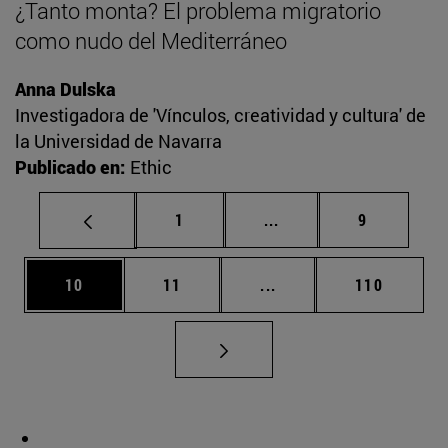
¿Tanto monta? El problema migratorio
como nudo del Mediterráneo
Anna Dulska
Investigadora de 'Vínculos, creatividad y cultura' de
la Universidad de Navarra
Publicado en:
Ethic
Página
Páginas intermedias U
Página
1
...
9
Página
Página
Páginas intermedias U
Página
10
11
...
110