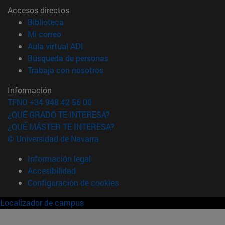
Accesos directos
(abre en nueva ventana)
Biblioteca
(abre en nueva ventana)
Mi correo
(abre en nueva ventana)
Aula virtual ADI
(abre en nueva ventana)
Búsqueda de personas
(abre en nueva ventana)
Trabaja con nosotros
Información
TFNO +34 948 42 56 00
¿QUÉ GRADO TE INTERESA?
¿QUÉ MÁSTER TE INTERESA?
© Universidad de Navarra
Información legal
Accesibilidad
Configuración de cookies
Localizador de campus