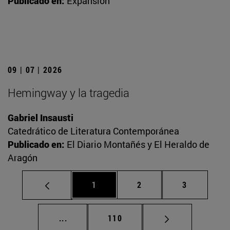
Publicado en:
Expansión
09 | 07 | 2026
Hemingway y la tragedia
Gabriel Insausti
Catedrático de Literatura Contemporánea
Publicado en:
El Diario Montañés y El Heraldo de
Aragón
Página
Página
Página
1
2
3
Páginas intermedias Use TAB para desplaz
Página
...
110