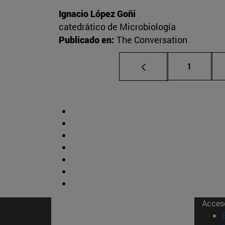
Ignacio López Goñi
catedrático de Microbiología
Publicado en:
The Conversation
Página
1
Acces