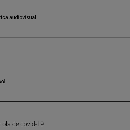
tica audiovisual
ool
 ola de covid-19