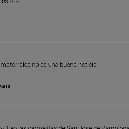
uestros
 matorrales no es una buena noticia
varra
571 en las carmelitas de San José de Pamplon