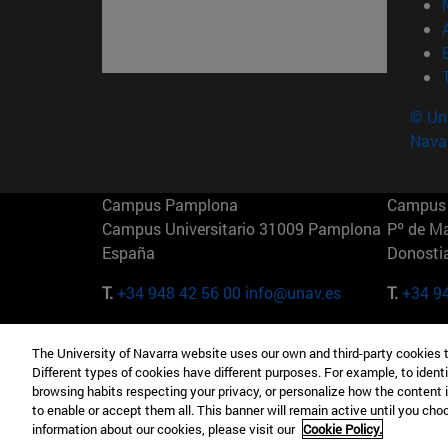
© Uni
Nava
Campus Pamplona
Campus 
Campus Universitario 31009 Pamplona
Pº de M
España
Donosti
T.
+34 948 42 56 00
info@unav.es
T.
+34 9
Campus Madrid (IESE)
Campus 
The University of Navarra website uses our own and third-party cookies 
Camino del Cerro Águila 3 28023
165 W 5
Different types of cookies have different purposes. For example, to identi
Madrid España
EE.UU
browsing habits respecting your privacy, or personalize how the content 
to enable or accept them all. This banner will remain active until you ch
T.
+34 912 11 30 00
T.
+1 64
information about our cookies, please visit our
Cookie Policy.