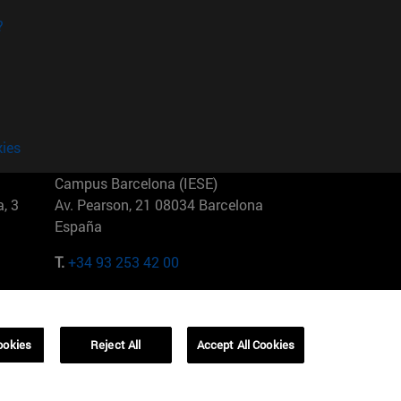
?
kies
Campus Barcelona (IESE)
, 3
Av. Pearson, 21 08034 Barcelona
España
T.
+34 93 253 42 00
Campus Sao Paulo (IESE)
5
Rua Martiniano de Carvalho, 573
01321001 Bela Vista Brasil
ookies
Reject All
Accept All Cookies
T.
+55 11 3177-8300