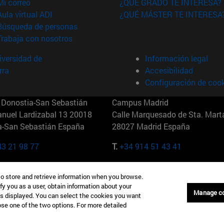
(abre en nueva ventana)
Mi correo
¿QUÉ GRADO TE INTERESA?
(abre en nueva ventana)
Aula virtual ADI
¿QUÉ MÁSTER TE INTERESA
(abre en nueva ventana)
Búsqueda de personas
(abre en nueva ventana)
Trabaja con nosotros
versidad de
Información legal
rra
Accesibilidad
Configuración de coo
Donostia-San Sebastián
Campus Madrid
anuel Lardizabal 13 20018
Calle Marquesado de Sta. Marta
a-San Sebastián España
28027 Madrid España
43 21 98 77
T.
+34 914 51 43 41
Nueva York (IESE)
Campus Munich (IESE)
to store and retrieve information when you browse.
7th St 10019-2201 Nueva York
Maria-Theresia-Straße 15 8167
fy you as a user, obtain information about your
Múnich Alemania
Manage c
is displayed. You can select the cookies you want
oose one of the two options. For more detailed
6 346 8850
T.
+49 89 24209790