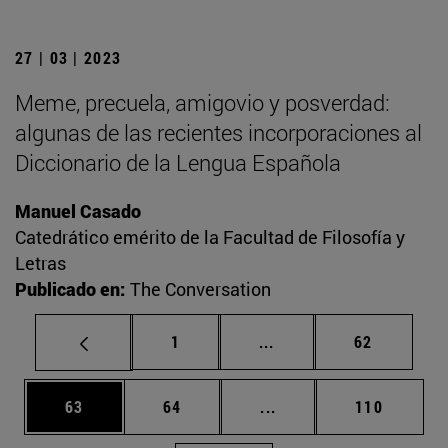
27 | 03 | 2023
Meme, precuela, amigovio y posverdad:
algunas de las recientes incorporaciones al
Diccionario de la Lengua Española
Manuel Casado
Catedrático emérito de la Facultad de Filosofía y
Letras
Publicado en:
The Conversation
Página
Páginas intermedias Us
Página
1
...
62
Página
Página
Páginas intermedias U
Página
63
64
...
110