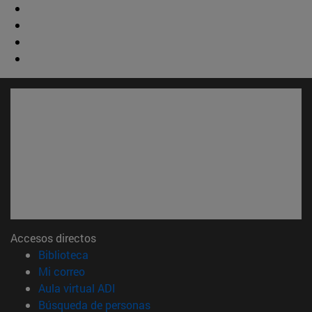
Accesos directos
(abre en nueva ventana)
Biblioteca
(abre en nueva ventana)
Mi correo
(abre en nueva ventana)
Aula virtual ADI
(abre en nueva ventana)
Búsqueda de personas