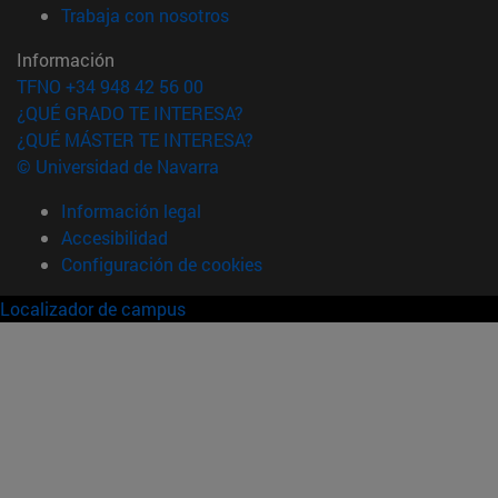
(abre en nueva ventana)
Trabaja con nosotros
Información
TFNO +34 948 42 56 00
¿QUÉ GRADO TE INTERESA?
¿QUÉ MÁSTER TE INTERESA?
© Universidad de Navarra
Información legal
Accesibilidad
Configuración de cookies
Localizador de campus