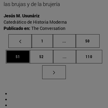
las brujas y de la brujería
Jesús M. Usunáriz
Catedrático de Historia Moderna
Publicado en:
The Conversation
Página
Páginas intermedias Us
Página
1
...
50
Página
Página
Páginas intermedias U
Página
51
52
...
110