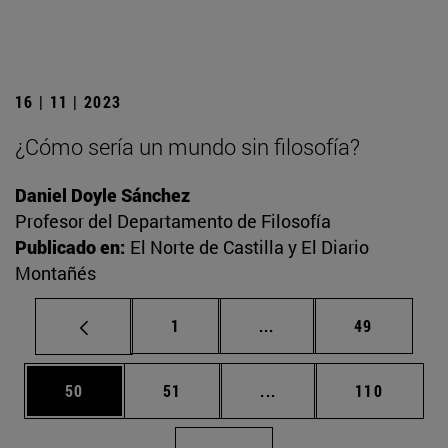
16 | 11 | 2023
¿Cómo sería un mundo sin filosofía?
Daniel Doyle Sánchez
Profesor del Departamento de Filosofía
Publicado en:
El Norte de Castilla y El Diario
Montañés
Página
Páginas intermedias Us
Página
1
...
49
Página
Página
Páginas intermedias U
Página
50
51
...
110