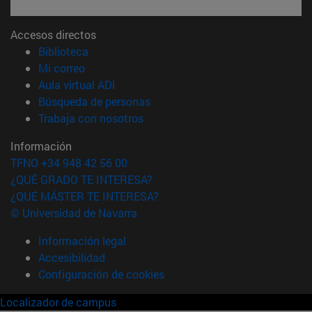
Accesos directos
(abre en nueva ventana)
Biblioteca
(abre en nueva ventana)
Mi correo
(abre en nueva ventana)
Aula virtual ADI
(abre en nueva ventana)
Búsqueda de personas
(abre en nueva ventana)
Trabaja con nosotros
Información
TFNO +34 948 42 56 00
¿QUÉ GRADO TE INTERESA?
¿QUÉ MÁSTER TE INTERESA?
© Universidad de Navarra
Información legal
Accesibilidad
Configuración de cookies
Localizador de campus