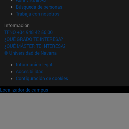
(abre en nueva ventana)
Búsqueda de personas
(abre en nueva ventana)
Trabaja con nosotros
Información
TFNO +34 948 42 56 00
¿QUÉ GRADO TE INTERESA?
¿QUÉ MÁSTER TE INTERESA?
© Universidad de Navarra
Información legal
Accesibilidad
Configuración de cookies
Localizador de campus