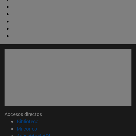
Accesos directos
(abre en nueva ventana)
Biblioteca
(abre en nueva ventana)
Mi correo
(abre en nueva ventana)
Aula virtual ADI