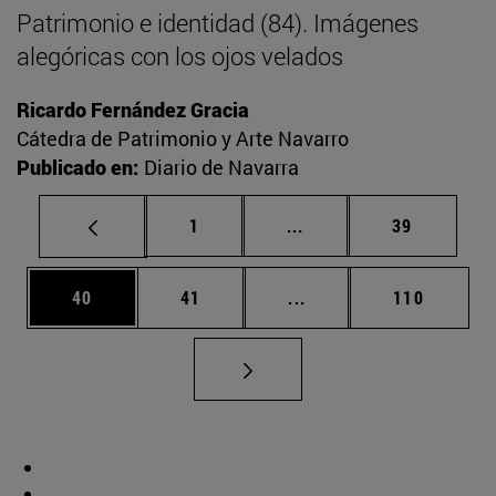
Patrimonio e identidad (84). Imágenes
alegóricas con los ojos velados
Ricardo Fernández Gracia
Cátedra de Patrimonio y Arte Navarro
Publicado en:
Diario de Navarra
Página
Páginas intermedias Us
Página
1
...
39
Página
Página
Páginas intermedias U
Página
40
41
...
110