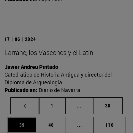
17 | 06 | 2024
Larrahe, los Vascones y el Latín
Javier Andreu Pintado
Catedrático de Historia Antigua y director del
Diploma de Arqueología
Publicado en:
Diario de Navarra
Página
Páginas intermedias Us
Página
1
...
38
Página
Página
Páginas intermedias U
Página
39
40
...
110