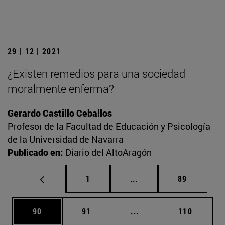
29 | 12 | 2021
¿Existen remedios para una sociedad
moralmente enferma?
Gerardo Castillo Ceballos
Profesor de la Facultad de Educación y Psicología
de la Universidad de Navarra
Publicado en:
Diario del AltoAragón
Página
Páginas intermedias Us
Página
1
...
89
Página
Página
Páginas intermedias U
Página
90
91
...
110