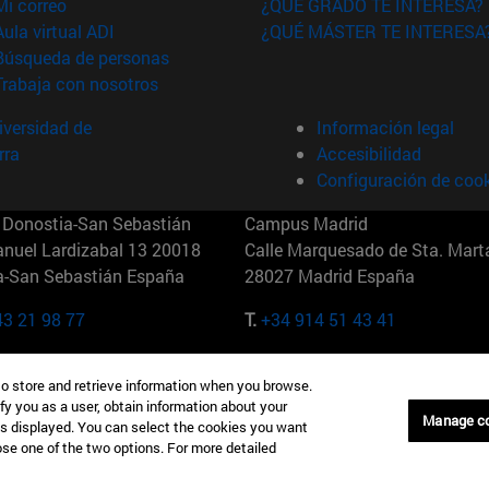
(abre en nueva ventana)
Mi correo
¿QUÉ GRADO TE INTERESA?
(abre en nueva ventana)
Aula virtual ADI
¿QUÉ MÁSTER TE INTERESA
(abre en nueva ventana)
Búsqueda de personas
(abre en nueva ventana)
Trabaja con nosotros
versidad de
Información legal
rra
Accesibilidad
Configuración de coo
Donostia-San Sebastián
Campus Madrid
anuel Lardizabal 13 20018
Calle Marquesado de Sta. Marta
a-San Sebastián España
28027 Madrid España
43 21 98 77
T.
+34 914 51 43 41
Nueva York (IESE)
Campus Munich (IESE)
to store and retrieve information when you browse.
7th St 10019-2201 Nueva York
Maria-Theresia-Straße 15 8167
fy you as a user, obtain information about your
Múnich Alemania
Manage c
is displayed. You can select the cookies you want
oose one of the two options. For more detailed
6 346 8850
T.
+49 89 24209790