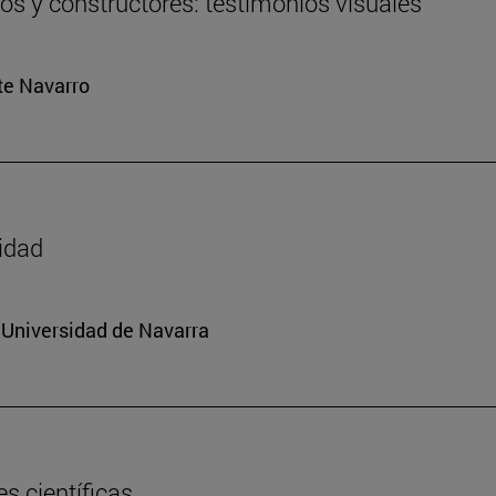
ros y constructores: testimonios visuales
rte Navarro
sidad
a Universidad de Navarra
s científicas