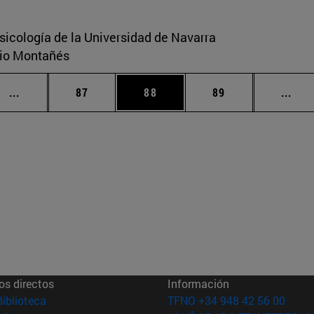
sicología de la Universidad de Navarra
ario Montañés
Páginas intermedias Use TAB para desplazarse.
Página
Página
Página
Pági
...
87
88
89
...
os directos
Información
(abre en nueva ventana)
Biblioteca
TFNO +34 948 42 56 00