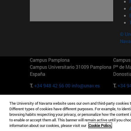
© Uni
Nava
Campus Pamplona
Campus 
Campus Universitario 31009 Pamplona
Pº de M
España
Donosti
T.
+34 948 42 56 00
info@unav.es
T.
+34 9
Campus Madrid (IESE)
Campus 
The University of Navarra website uses our own and third-party cookies 
Camino del Cerro Águila 3 28023
165 W 5
Different types of cookies have different purposes. For example, to identi
Madrid España
EE.UU
browsing habits respecting your privacy, or personalize how the content 
to enable or accept them all. This banner will remain active until you ch
T.
+34 912 11 30 00
T.
+1 64
information about our cookies, please visit our
Cookie Policy.