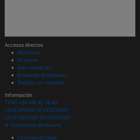
Accesos directos
(abre en nueva ventana)
Biblioteca
(abre en nueva ventana)
Mi correo
(abre en nueva ventana)
Aula virtual ADI
(abre en nueva ventana)
Búsqueda de personas
(abre en nueva ventana)
Trabaja con nosotros
Información
TFNO +34 948 42 56 00
¿QUÉ GRADO TE INTERESA?
¿QUÉ MÁSTER TE INTERESA?
© Universidad de Navarra
Información legal