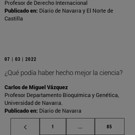
Profesor de Derecho Internacional
Publicado en:
Diario de Navarra y El Norte de
Castilla
07 | 03 | 2022
¿Qué podía haber hecho mejor la ciencia?
Carlos de Miguel Vázquez
Profesor Departamento Bioquímica y Genética,
Universidad de Navarra.
Publicado en:
Diario de Navarra
Página
Páginas intermedias Us
Página
1
...
85