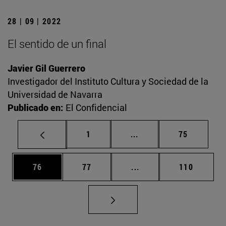
28 | 09 | 2022
El sentido de un final
Javier Gil Guerrero
Investigador del Instituto Cultura y Sociedad de la
Universidad de Navarra
Publicado en:
El Confidencial
Página
Páginas intermedias Us
Página
1
...
75
Página
Página
Páginas intermedias U
Página
76
77
...
110