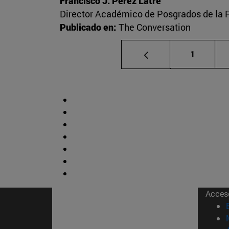
Francisco J. Pérez Latre
Director Académico de Posgrados de la 
Publicado en:
The Conversation
Página
1
Acces