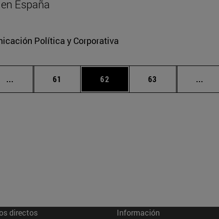
al en España
cación Política y Corporativa
Páginas intermedias Use TAB para desplazarse.
Página
Página
Página
Pági
...
61
62
63
...
os directos
Información