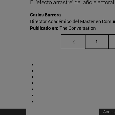
El ‘efecto arrastre’ del año elector
Carlos Barrera
Director Académico del Máster en Comuni
Publicado en:
The Conversation
Página
1
Acces