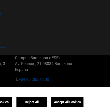
?
kies
Campus Barcelona (IESE)
, 3
Av. Pearson, 21 08034 Barcelona
España
T.
+34 93 253 42 00
Campus Sao Paulo (IESE)
5
Rua Martiniano de Carvalho, 573
01321001 Bela Vista Brasil
ookies
Reject All
Accept All Cookies