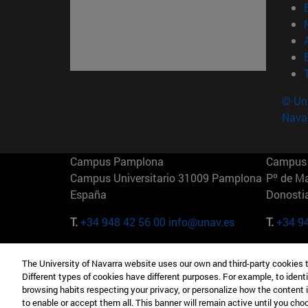
© Uni
Nava
Campus Pamplona
Campus 
Campus Universitario 31009 Pamplona
Pº de M
España
Donosti
T.
+34 948 42 56 00
info@unav.es
T.
+34 9
Campus Madrid (IESE)
Campus 
The University of Navarra website uses our own and third-party cookies 
Camino del Cerro Águila 3 28023
165 W 5
Different types of cookies have different purposes. For example, to identi
Madrid España
EE.UU
browsing habits respecting your privacy, or personalize how the content 
to enable or accept them all. This banner will remain active until you ch