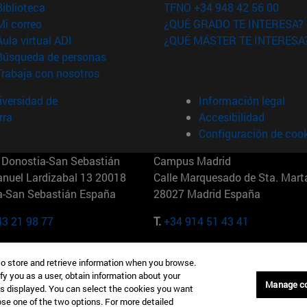
(abre en nueva ventana)
Biblioteca
TFNO +34 948 42 56 00
(abre en nueva ventana)
Mi correo
¿QUÉ GRADO TE INTERESA?
(abre en nueva ventana)
Aula virtual ADI
¿QUÉ MÁSTER TE INTERESA
(abre en nueva ventana)
Búsqueda de personas
(abre en nueva ventana)
Trabaja con nosotros
versidad de
Información legal
rra
Accesibilidad
Configuración de coo
Donostia-San Sebastián
Campus Madrid
anuel Lardizabal 13 20018
Calle Marquesado de Sta. Marta
a-San Sebastián España
28027 Madrid España
43 21 98 77
T.
+34 914 51 43 41
Nueva York (IESE)
Campus Munich (IESE)
to store and retrieve information when you browse.
7th St 10019-2201 Nueva York
Maria-Theresia-Straße 15 8167
fy you as a user, obtain information about your
Múnich Alemania
Manage c
is displayed. You can select the cookies you want
oose one of the two options. For more detailed