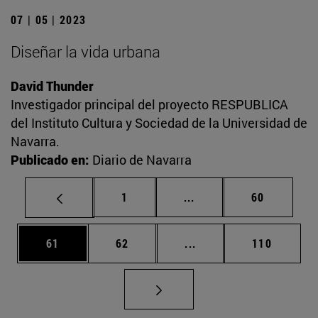
07 | 05 | 2023
Diseñar la vida urbana
David Thunder
Investigador principal del proyecto RESPUBLICA
del Instituto Cultura y Sociedad de la Universidad de
Navarra.
Publicado en:
Diario de Navarra
Página
Páginas intermedias Us
Página
1
...
60
Página
Página
Páginas intermedias U
Página
61
62
...
110