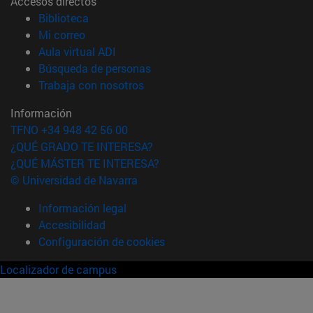
Accesos directos
(abre en nueva ventana)
Biblioteca
(abre en nueva ventana)
Mi correo
(abre en nueva ventana)
Aula virtual ADI
(abre en nueva ventana)
Búsqueda de personas
(abre en nueva ventana)
Trabaja con nosotros
Información
TFNO +34 948 42 56 00
¿QUÉ GRADO TE INTERESA?
¿QUÉ MÁSTER TE INTERESA?
© Universidad de Navarra
Información legal
Accesibilidad
Configuración de cookies
Localizador de campus