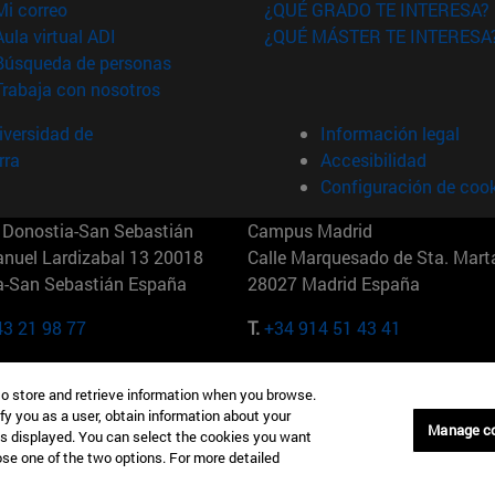
(abre en nueva ventana)
Mi correo
¿QUÉ GRADO TE INTERESA?
(abre en nueva ventana)
Aula virtual ADI
¿QUÉ MÁSTER TE INTERESA
(abre en nueva ventana)
Búsqueda de personas
(abre en nueva ventana)
Trabaja con nosotros
versidad de
Información legal
rra
Accesibilidad
Configuración de coo
Donostia-San Sebastián
Campus Madrid
anuel Lardizabal 13 20018
Calle Marquesado de Sta. Marta
a-San Sebastián España
28027 Madrid España
43 21 98 77
T.
+34 914 51 43 41
Nueva York (IESE)
Campus Munich (IESE)
to store and retrieve information when you browse.
7th St 10019-2201 Nueva York
Maria-Theresia-Straße 15 8167
fy you as a user, obtain information about your
Múnich Alemania
Manage c
is displayed. You can select the cookies you want
oose one of the two options. For more detailed
6 346 8850
T.
+49 89 24209790