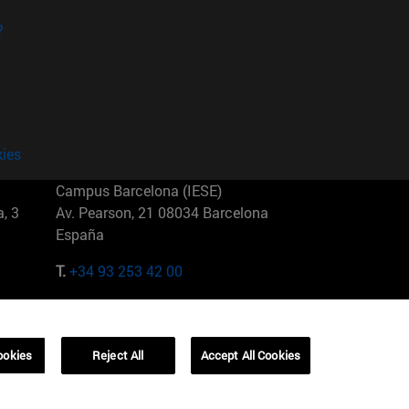
?
kies
Campus Barcelona (IESE)
, 3
Av. Pearson, 21 08034 Barcelona
España
T.
+34 93 253 42 00
Campus Sao Paulo (IESE)
5
Rua Martiniano de Carvalho, 573
01321001 Bela Vista Brasil
ookies
Reject All
Accept All Cookies
T.
+55 11 3177-8300