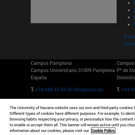
© Uni
Nava
Campus Pamplona
Campus 
Campus Universitario 31009 Pamplona
Pº de M
España
Donosti
T.
+34 948 42 56 00
info@unav.es
T.
+34 9
Campus Madrid (IESE)
Campus 
The University of Navarra website uses our own and third-party cookies 
Camino del Cerro Águila 3 28023
165 W 5
Different types of cookies have different purposes. For example, to identi
Madrid España
EE.UU
browsing habits respecting your privacy, or personalize how the content 
to enable or accept them all. This banner will remain active until you ch
T.
+34 912 11 30 00
T.
+1 64
information about our cookies, please visit our
Cookie Policy.