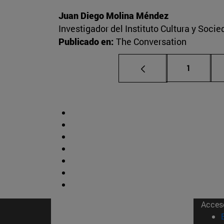
Juan Diego Molina Méndez
Investigador del Instituto Cultura y Soci
Publicado en:
The Conversation
Página
1
Acces