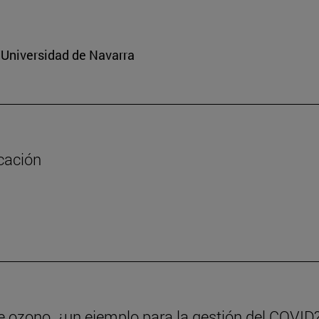
a Universidad de Navarra
cación
de ozono, ¿un ejemplo para la gestión del COVID