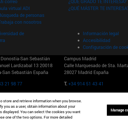
(abre en nueva ventana)
Mi correo
¿QUÉ GRADO TE INTERESA?
(abre en nueva ventana)
Aula virtual ADI
¿QUÉ MÁSTER TE INTERESA
(abre en nueva ventana)
Búsqueda de personas
(abre en nueva ventana)
Trabaja con nosotros
versidad de
Información legal
rra
Accesibilidad
Configuración de coo
Donostia-San Sebastián
Campus Madrid
anuel Lardizabal 13 20018
Calle Marquesado de Sta. Marta
a-San Sebastián España
28027 Madrid España
43 21 98 77
T.
+34 914 51 43 41
Nueva York (IESE)
Campus Munich (IESE)
to store and retrieve information when you browse.
7th St 10019-2201 Nueva York
Maria-Theresia-Straße 15 8167
fy you as a user, obtain information about your
Múnich Alemania
Manage c
is displayed. You can select the cookies you want
oose one of the two options. For more detailed
6 346 8850
T.
+49 89 24209790