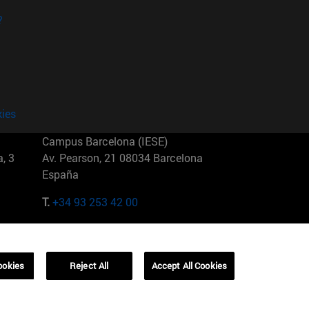
?
kies
Campus Barcelona (IESE)
, 3
Av. Pearson, 21 08034 Barcelona
España
T.
+34 93 253 42 00
Campus Sao Paulo (IESE)
5
Rua Martiniano de Carvalho, 573
01321001 Bela Vista Brasil
ookies
Reject All
Accept All Cookies
T.
+55 11 3177-8300