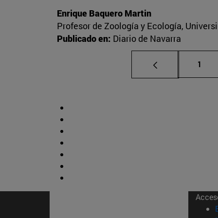
Enrique Baquero Martin
Profesor de Zoología y Ecología, Univers
Publicado en:
Diario de Navarra
Pági
1
Acces