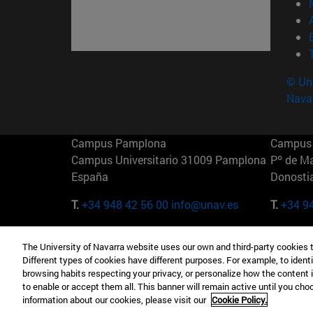
© Uni
Nava
Campus Pamplona
Campus 
Campus Universitario 31009 Pamplona
Pº de M
España
Donosti
T.
+34 948 42 56 00
info@unav.es
T.
+34 9
Campus Madrid (IESE)
Campus 
The University of Navarra website uses our own and third-party cookies 
Camino del Cerro Águila 3 28023
165 W 5
Different types of cookies have different purposes. For example, to identi
Madrid España
EE.UU
browsing habits respecting your privacy, or personalize how the content 
to enable or accept them all. This banner will remain active until you ch
T.
+34 912 11 30 00
T.
+1 64
information about our cookies, please visit our
Cookie Policy.