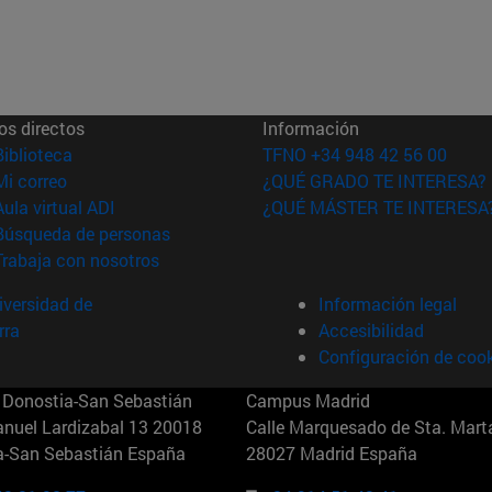
os directos
Información
(abre en nueva ventana)
Biblioteca
TFNO +34 948 42 56 00
(abre en nueva ventana)
Mi correo
¿QUÉ GRADO TE INTERESA?
(abre en nueva ventana)
Aula virtual ADI
¿QUÉ MÁSTER TE INTERESA
(abre en nueva ventana)
Búsqueda de personas
(abre en nueva ventana)
Trabaja con nosotros
versidad de
Información legal
rra
Accesibilidad
Configuración de coo
Donostia-San Sebastián
Campus Madrid
anuel Lardizabal 13 20018
Calle Marquesado de Sta. Marta
a-San Sebastián España
28027 Madrid España