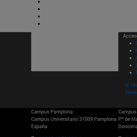
Acces
© Uni
Nava
Campus Pamplona
Campus 
Campus Universitario 31009 Pamplona
Pº de M
España
Donosti