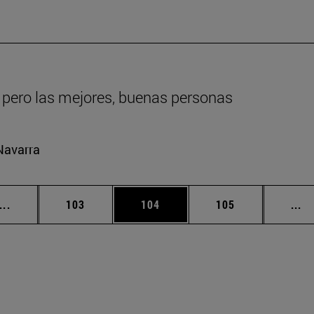
 pero las mejores, buenas personas
Navarra
Páginas intermedias Use TAB para desplazarse.
Página
Página
Página
Pá
...
103
104
105
...