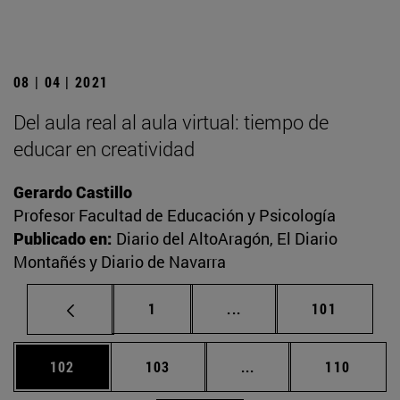
08 | 04 | 2021
Del aula real al aula virtual: tiempo de
educar en creatividad
Gerardo Castillo
Profesor Facultad de Educación y Psicología
Publicado en:
Diario del AltoAragón, El Diario
Montañés y Diario de Navarra
Página
Páginas intermedias Us
Página
1
...
101
Página
Página
Páginas intermedias 
Página
102
103
...
110