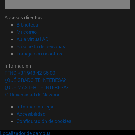
Accesos directos
(abre en nueva ventana)
Biblioteca
(abre en nueva ventana)
Mi correo
(abre en nueva ventana)
Aula virtual ADI
(abre en nueva ventana)
Búsqueda de personas
(abre en nueva ventana)
Trabaja con nosotros
Información
TFNO +34 948 42 56 00
¿QUÉ GRADO TE INTERESA?
¿QUÉ MÁSTER TE INTERESA?
© Universidad de Navarra
Información legal
Accesibilidad
Configuración de cookies
Localizador de campus