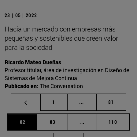
23 | 05 | 2022
Hacia un mercado con empresas más
pequeñas y sostenibles que creen valor
para la sociedad
Ricardo Mateo Dueñas
Profesor titular, área de investigación en Diseño de
Sistemas de Mejora Continua
Publicado en:
The Conversation
Página
Páginas intermedias Us
Página
1
...
81
Página
Página
Páginas intermedias U
Página
82
83
...
110