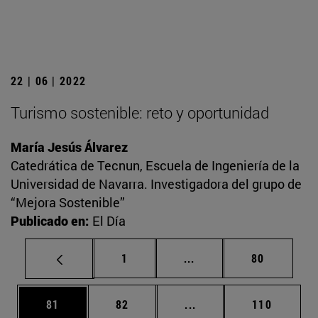
22 | 06 | 2022
Turismo sostenible: reto y oportunidad
María Jesús Álvarez
Catedrática de Tecnun, Escuela de Ingeniería de la
Universidad de Navarra. Investigadora del grupo de
“Mejora Sostenible”
Publicado en:
El Día
Página
Páginas intermedias Us
Página
1
...
80
Página
Página
Páginas intermedias U
Página
81
82
...
110