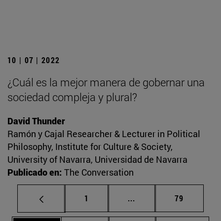
10 | 07 | 2022
¿Cuál es la mejor manera de gobernar una
sociedad compleja y plural?
David Thunder
Ramón y Cajal Researcher & Lecturer in Political
Philosophy, Institute for Culture & Society,
University of Navarra, Universidad de Navarra
Publicado en:
The Conversation
Página
Páginas intermedias Us
Página
1
...
79