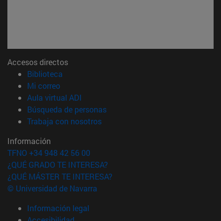
Accesos directos
(abre en nueva ventana)
Biblioteca
(abre en nueva ventana)
Mi correo
(abre en nueva ventana)
Aula virtual ADI
(abre en nueva ventana)
Búsqueda de personas
(abre en nueva ventana)
Trabaja con nosotros
Información
TFNO +34 948 42 56 00
¿QUÉ GRADO TE INTERESA?
¿QUÉ MÁSTER TE INTERESA?
© Universidad de Navarra
Información legal
Accesibilidad