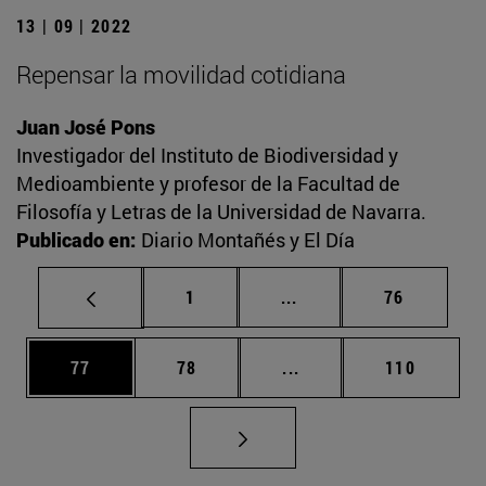
13 | 09 | 2022
Repensar la movilidad cotidiana
Juan José Pons
Investigador del Instituto de Biodiversidad y
Medioambiente y profesor de la Facultad de
Filosofía y Letras de la Universidad de Navarra.
Publicado en:
Diario Montañés y El Día
Página
Páginas intermedias Us
Página
1
...
76
Página
Página
Páginas intermedias U
Página
77
78
...
110