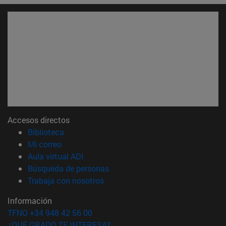
Accesos directos
(abre en nueva ventana)
Biblioteca
(abre en nueva ventana)
Mi correo
(abre en nueva ventana)
Aula virtual ADI
(abre en nueva ventana)
Búsqueda de personas
(abre en nueva ventana)
Trabaja con nosotros
Información
TFNO +34 948 42 56 00
¿QUÉ GRADO TE INTERESA?