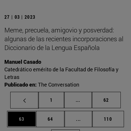
27 | 03 | 2023
Meme, precuela, amigovio y posverdad:
algunas de las recientes incorporaciones al
Diccionario de la Lengua Española
Manuel Casado
Catedrático emérito de la Facultad de Filosofía y
Letras
Publicado en:
The Conversation
Página
Páginas intermedias Us
Página
1
...
62
Página
Página
Páginas intermedias U
Página
63
64
...
110