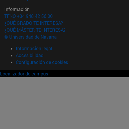
Información
TFNO +34 948 42 56 00
¿QUÉ GRADO TE INTERESA?
¿QUÉ MÁSTER TE INTERESA?
© Universidad de Navarra
Información legal
Accesibilidad
Configuración de cookies
Localizador de campus