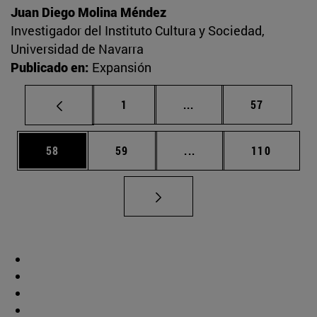
Juan Diego Molina Méndez
Investigador del Instituto Cultura y Sociedad,
Universidad de Navarra
Publicado en:
Expansión
Página
Páginas intermedias Us
Página
1
...
57
Página
Página
Páginas intermedias U
Página
58
59
...
110