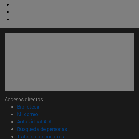
Accesos directos
(abre en nueva ventana)
Biblioteca
(abre en nueva ventana)
Mi correo
(abre en nueva ventana)
Aula virtual ADI
(abre en nueva ventana)
Búsqueda de personas
(abre en nueva ventana)
Trabaja con nosotros