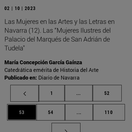
02 | 10 | 2023
Las Mujeres en las Artes y las Letras en
Navarra (12). Las “Mujeres Ilustres del
Palacio del Marqués de San Adrián de
Tudela"
María Concepción García Gaínza
Catedrática emérita de Historia del Arte
Publicado en:
Diario de Navarra
Página
Páginas intermedias Us
Página
1
...
52
Página
Página
Páginas intermedias U
Página
53
54
...
110