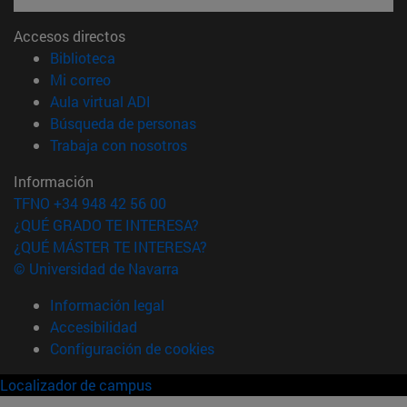
Accesos directos
(abre en nueva ventana)
Biblioteca
(abre en nueva ventana)
Mi correo
(abre en nueva ventana)
Aula virtual ADI
(abre en nueva ventana)
Búsqueda de personas
(abre en nueva ventana)
Trabaja con nosotros
Información
TFNO +34 948 42 56 00
¿QUÉ GRADO TE INTERESA?
¿QUÉ MÁSTER TE INTERESA?
© Universidad de Navarra
Información legal
Accesibilidad
Configuración de cookies
Localizador de campus