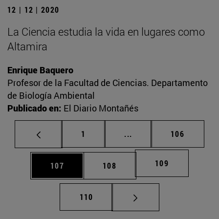
12 | 12 | 2020
La Ciencia estudia la vida en lugares como
Altamira
Enrique Baquero
Profesor de la Facultad de Ciencias. Departamento
de Biología Ambiental
Publicado en:
El Diario Montañés
Página
Páginas intermedias Us
Página
1
...
106
Página
109
Página
Página
107
108
Página
110