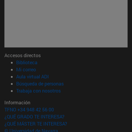
Accesos directos
(abre en nueva ventana)
Biblioteca
(abre en nueva ventana)
Mi correo
(abre en nueva ventana)
Aula virtual ADI
(abre en nueva ventana)
Búsqueda de personas
(abre en nueva ventana)
Trabaja con nosotros
Información
TFNO +34 948 42 56 00
¿QUÉ GRADO TE INTERESA?
¿QUÉ MÁSTER TE INTERESA?
© Universidad de Navarra