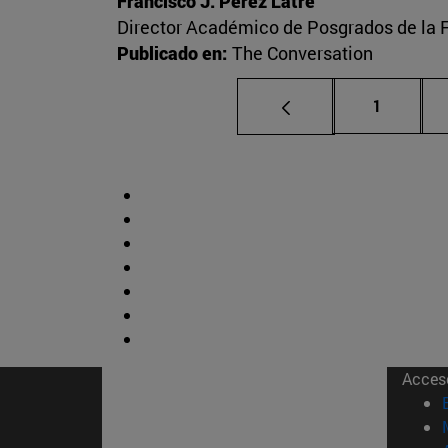
Francisco J. Pérez Latre
Director Académico de Posgrados de la 
Publicado en:
The Conversation
Página
1
Acces