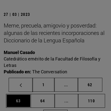
27 | 03 | 2023
Meme, precuela, amigovio y posverdad:
algunas de las recientes incorporaciones al
Diccionario de la Lengua Española
Manuel Casado
Catedrático emérito de la Facultad de Filosofía y
Letras
Publicado en:
The Conversation
Página
Páginas intermedias Us
Página
1
...
62
Página
Página
Páginas intermedias U
Página
63
64
...
110