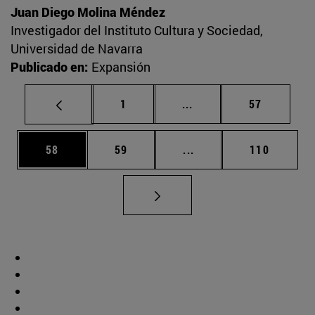
Juan Diego Molina Méndez
Investigador del Instituto Cultura y Sociedad,
Universidad de Navarra
Publicado en:
Expansión
Página
Páginas intermedias Us
Página
1
...
57
Página
Página
Páginas intermedias U
Página
58
59
...
110