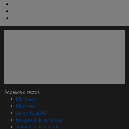
Accesos directos
(abre en nueva ventana)
Biblioteca
(abre en nueva ventana)
Mi correo
(abre en nueva ventana)
Aula virtual ADI
(abre en nueva ventana)
Búsqueda de personas
(abre en nueva ventana)
Trabaja con nosotros