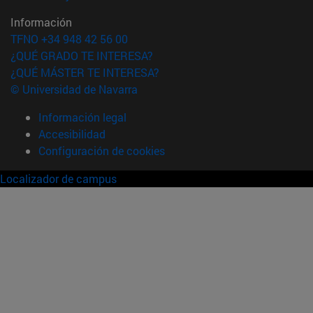
Información
TFNO +34 948 42 56 00
¿QUÉ GRADO TE INTERESA?
¿QUÉ MÁSTER TE INTERESA?
© Universidad de Navarra
Información legal
Accesibilidad
Configuración de cookies
Localizador de campus