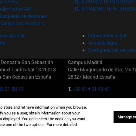
(abre en nueva ventana)
Mi correo
¿QUÉ GRADO TE INTERESA?
(abre en nueva ventana)
Aula virtual ADI
¿QUÉ MÁSTER TE INTERESA
(abre en nueva ventana)
Búsqueda de personas
(abre en nueva ventana)
Trabaja con nosotros
versidad de
Información legal
rra
Accesibilidad
Configuración de coo
Donostia-San Sebastián
Campus Madrid
anuel Lardizabal 13 20018
Calle Marquesado de Sta. Marta
a-San Sebastián España
28027 Madrid España
43 21 98 77
T.
+34 914 51 43 41
Nueva York (IESE)
Campus Munich (IESE)
to store and retrieve information when you browse.
7th St 10019-2201 Nueva York
Maria-Theresia-Straße 15 8167
fy you as a user, obtain information about your
Múnich Alemania
Manage c
is displayed. You can select the cookies you want
oose one of the two options. For more detailed
6 346 8850
T.
+49 89 24209790