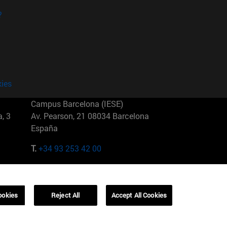
?
kies
Campus Barcelona (IESE)
, 3
Av. Pearson, 21 08034 Barcelona
España
T.
+34 93 253 42 00
Campus Sao Paulo (IESE)
5
Rua Martiniano de Carvalho, 573
01321001 Bela Vista Brasil
ookies
Reject All
Accept All Cookies
T.
+55 11 3177-8300