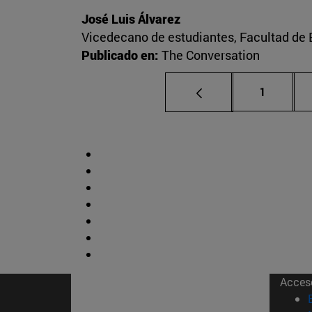
José Luis Álvarez
Vicedecano de estudiantes, Facultad d
Publicado en:
The Conversation
Página
1
Acces