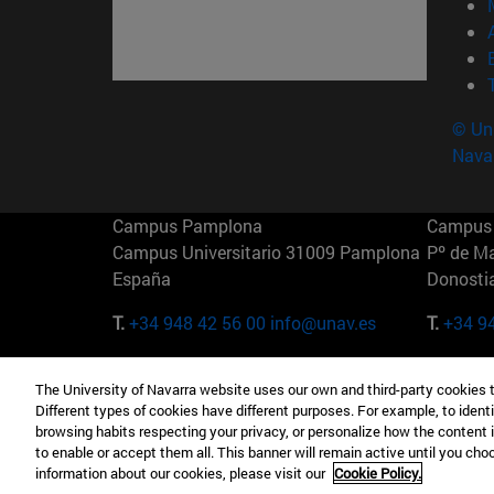
© Uni
Nava
Campus Pamplona
Campus 
Campus Universitario 31009 Pamplona
Pº de M
España
Donosti
T.
+34 948 42 56 00
info@unav.es
T.
+34 9
Campus Madrid (IESE)
Campus 
The University of Navarra website uses our own and third-party cookies 
Camino del Cerro Águila 3 28023
165 W 5
Different types of cookies have different purposes. For example, to identi
Madrid España
EE.UU
browsing habits respecting your privacy, or personalize how the content 
to enable or accept them all. This banner will remain active until you ch
T.
+34 912 11 30 00
T.
+1 64
information about our cookies, please visit our
Cookie Policy.