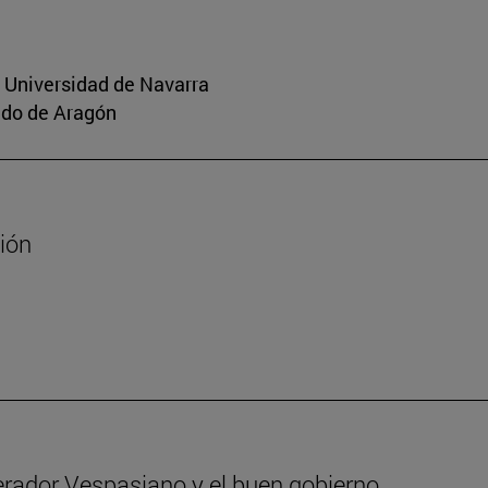
a Universidad de Navarra
aldo de Aragón
sión
erador Vespasiano y el buen gobierno