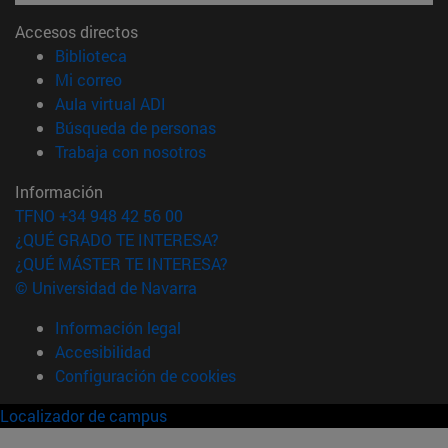
Accesos directos
(abre en nueva ventana)
Biblioteca
(abre en nueva ventana)
Mi correo
(abre en nueva ventana)
Aula virtual ADI
(abre en nueva ventana)
Búsqueda de personas
(abre en nueva ventana)
Trabaja con nosotros
Información
TFNO +34 948 42 56 00
¿QUÉ GRADO TE INTERESA?
¿QUÉ MÁSTER TE INTERESA?
© Universidad de Navarra
Información legal
Accesibilidad
Configuración de cookies
Localizador de campus