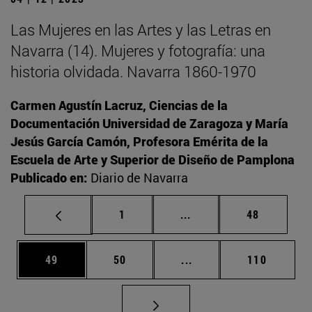
Las Mujeres en las Artes y las Letras en
Navarra (14). Mujeres y fotografía: una
historia olvidada. Navarra 1860-1970
Carmen Agustín Lacruz, Ciencias de la
Documentación Universidad de Zaragoza y María
Jesús García Camón, Profesora Emérita de la
Escuela de Arte y Superior de Diseño de Pamplona
Publicado en:
Diario de Navarra
Página
Páginas intermedias Us
Página
1
...
48
Página
Página
Páginas intermedias U
Página
49
50
...
110