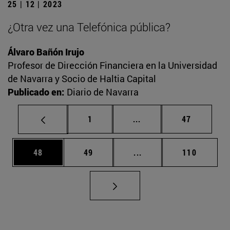
25 | 12 | 2023
¿Otra vez una Telefónica pública?
Álvaro Bañón Irujo
Profesor de Dirección Financiera en la Universidad
de Navarra y Socio de Haltia Capital
Publicado en:
Diario de Navarra
Página
Páginas intermedias Us
Página
1
...
47
Página
Página
Páginas intermedias U
Página
48
49
...
110