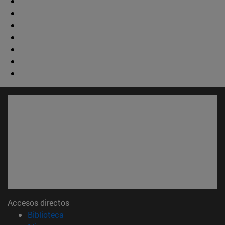
Accesos directos
(abre en nueva ventana)
Biblioteca