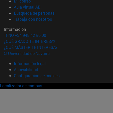
(abre en nueva ventana)
Mi correo
(abre en nueva ventana)
Aula virtual ADI
(abre en nueva ventana)
Búsqueda de personas
(abre en nueva ventana)
Trabaja con nosotros
Información
TFNO +34 948 42 56 00
¿QUÉ GRADO TE INTERESA?
¿QUÉ MÁSTER TE INTERESA?
© Universidad de Navarra
Información legal
Accesibilidad
Configuración de cookies
Localizador de campus