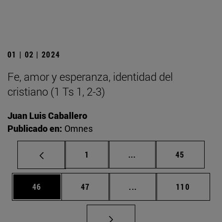
01 | 02 | 2024
Fe, amor y esperanza, identidad del
cristiano (1 Ts 1, 2-3)
Juan Luis Caballero
Publicado en:
Omnes
Página
Páginas intermedias Us
Página
1
...
45
Página
Página
Páginas intermedias U
Página
46
47
...
110