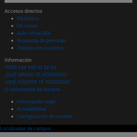
Accesos directos
(abre en nueva ventana)
Biblioteca
(abre en nueva ventana)
Mi correo
(abre en nueva ventana)
Aula virtual ADI
(abre en nueva ventana)
Búsqueda de personas
(abre en nueva ventana)
Trabaja con nosotros
Información
TFNO +34 948 42 56 00
¿QUÉ GRADO TE INTERESA?
¿QUÉ MÁSTER TE INTERESA?
© Universidad de Navarra
Información legal
Accesibilidad
Configuración de cookies
Localizador de campus